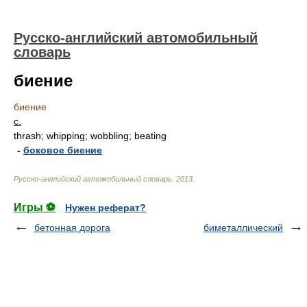
Русско-английский автомобильный
словарь
биение
биение
с.
thrash; whipping; wobbling; beating
-
боковое биение
Русско-английский автомобильный словарь
.
2013
.
Игры ⚽
Нужен реферат?
бетонная дорога
биметаллический