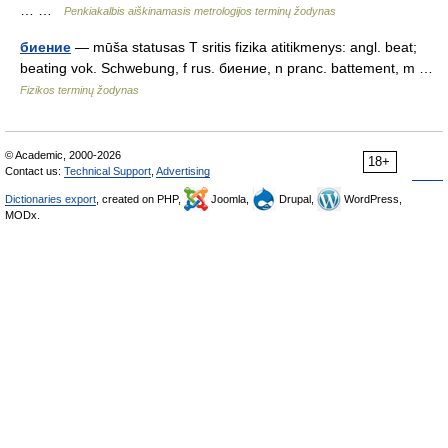
… …
Penkiakalbis aiškinamasis metrologijos terminų žodynas
биение
— mūša statusas T sritis fizika atitikmenys: angl. beat;
beating vok. Schwebung, f rus. биение, n pranc. battement, m …
Fizikos terminų žodynas
© Academic, 2000-2026
18+
Contact us:
Technical Support
,
Advertising
Dictionaries export
, created on PHP,
Joomla,
Drupal,
WordPress,
MODx.