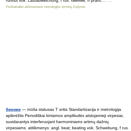
runout vok. Laufabweichung, f rus. биение, n pranc.… …
Penkiakalbis aiškinamasis metrologijos terminų žodynas
биение
— mūša statusas T sritis Standartizacija ir metrologija
apibrėžtis Periodiškai kintamos amplitudės atstojamieji virpesiai,
susidarantys interferuojant harmoniniams artimų dažnių
virpesiams. atitikmenys: angl. beat; beating vok. Schwebung, f rus.