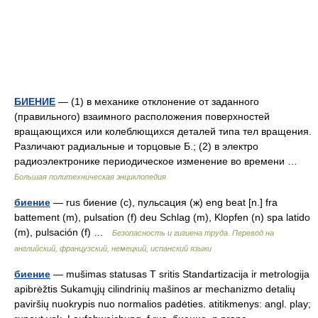
БИЕНИЕ
— (1) в механике отклонение от заданного
(правильного) взаимного расположения поверхностей
вращающихся или колеблющихся деталей типа тел вращения.
Различают радиальные и торцовые Б.; (2) в электро
радиоэлектронике периодическое изменение во времени …
Большая политехническая энциклопедия
биение
— rus биение (с), пульсация (ж) eng beat [n.] fra
battement (m), pulsation (f) deu Schlag (m), Klopfen (n) spa latido
(m), pulsación (f) …
Безопасность и гигиена труда. Перевод на
английский, французский, немецкий, испанский языки
биение
— mušimas statusas T sritis Standartizacija ir metrologija
apibrėžtis Sukamųjų cilindrinių mašinos ar mechanizmo detalių
paviršių nuokrypis nuo normalios padėties. atitikmenys: angl. play;